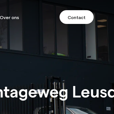
Over ons
Contact
tageweg Leusd