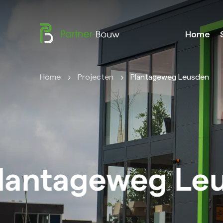
Home
Home
Projecten
Plantageweg Leusden
antageweg Leu