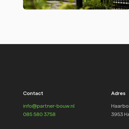
Contact
Adres
info@partner-bouw.nl
Haarbo
085 580 3758
3953 H