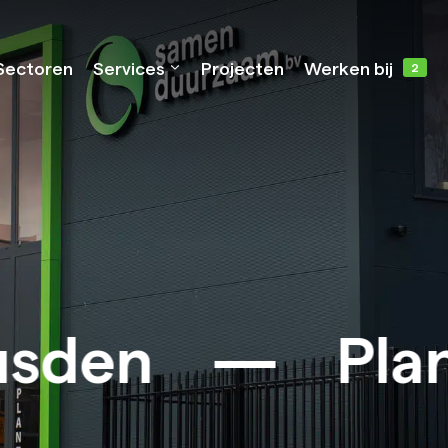
Sectoren
Services
Projecten
Werken bij
Nieuwbouw
Renovatie
sden
—
Plan